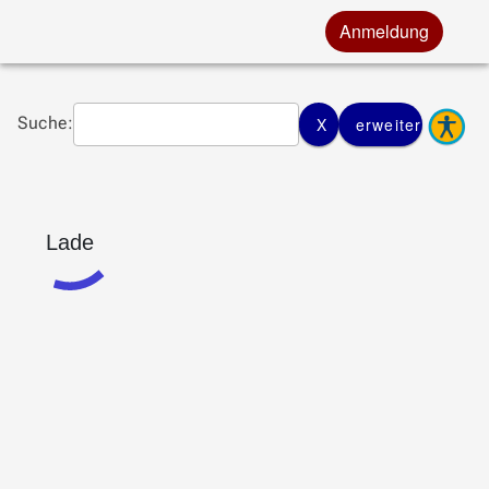
Anmeldung
Suche:
X
erweiterte Such
Lade